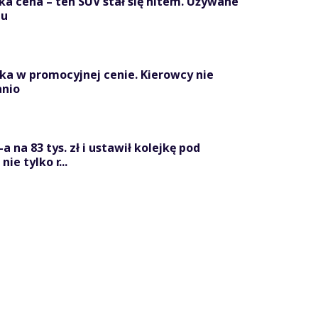
ka cena – ten SUV stał się hitem. Używane
zu
ka w promocyjnej cenie. Kierowcy nie
anio
 na 83 tys. zł i ustawił kolejkę pod
ie tylko r...