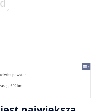
d
kolwiek powstała
zasięg 620 km
jest największą