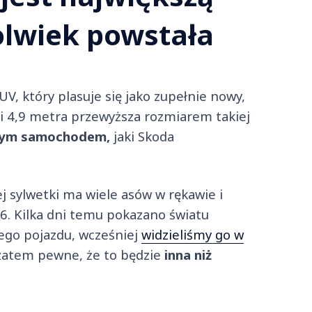
olwiek powstała
V, który plasuje się jako zupełnie nowy,
i 4,9 metra przewyższa rozmiarem takiej
zym samochodem,
jaki Skoda
 sylwetki ma wiele asów w rękawie i
26. Kilka dni temu pokazano światu
tego pojazdu, wcześniej
widzieliśmy go w
t zatem pewne, że to będzie
inna niż