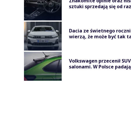
Znakomite opinie oraz nis
sztuki sprzedają się od ra
Dacia ze świetnego roczni
wierzą, że może być tak t
Volkswagen przecenił SUV-a
salonami. W Polsce padają n