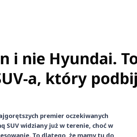
 i nie Hyundai. T
UV-a, który podbi
najgorętszych premier oczekiwanych
q SUV widziany już w terenie, choć w
esowanie. To dlatego, że mamy tu do