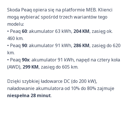
Skoda Peaq opiera się na platformie MEB. Klienci
mogą wybierać spośród trzech wariantów tego
modelu:
• Peaq
60
: akumulator 63 kWh,
204 KM
, zasięg ok.
460 km.
• Peaq
90
: akumulator 91 kWh,
286 KM
, zasięg do 620
km.
• Peaq
90x
: akumulator 91 kWh, napęd na cztery koła
(AWD),
299 KM
, zasięg do 605 km.
Dzięki szybkiej ładowarce DC (do 200 kW),
naładowanie akumulatora od 10% do 80% zajmuje
niespełna 28 minut
.