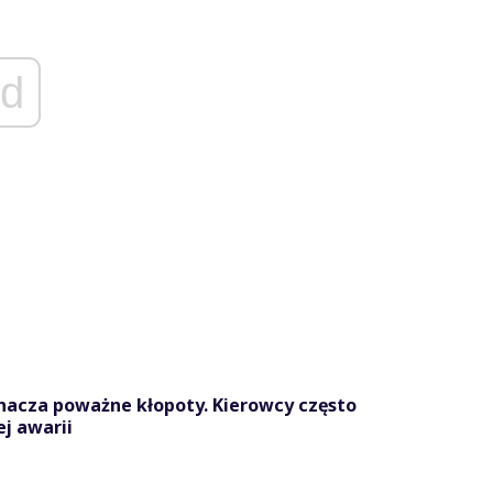
d
nacza poważne kłopoty. Kierowcy często
ej awarii