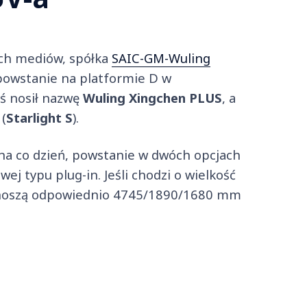
kich mediów, spółka
SAIC-GM-Wuling
y powstanie na platformie D w
yś nosił nazwę
Wuling Xingchen PLUS
, a
(
Starlight S
).
na co dzień, powstanie w dwóch opcjach
ej typu plug-in. Jeśli chodzi o wielkość
wynoszą odpowiednio 4745/1890/1680 mm