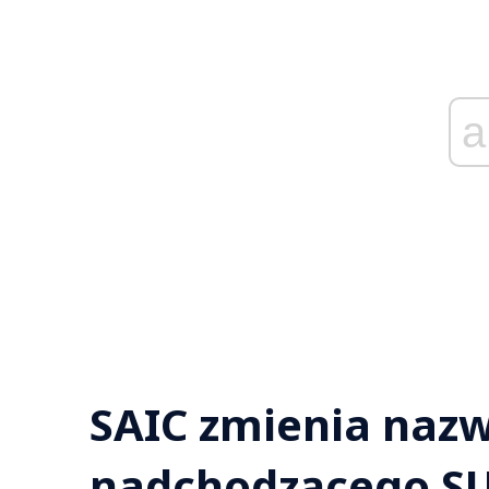
a
SAIC zmienia naz
nadchodzącego S