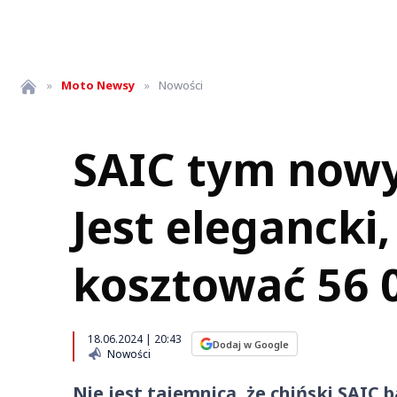
»
Moto
Newsy
»
Nowości
SAIC tym nowy
Jest elegancki
kosztować 56 0
18.06.2024 | 20:43
Dodaj w Google
Nowości
Nie jest tajemnicą, że chiński SAIC 