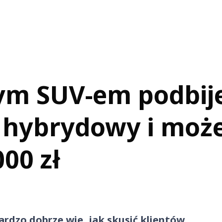
m SUV-em podbije
, hybrydowy i moż
00 zł
bardzo dobrze wie, jak skusić klientów