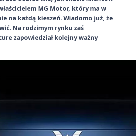
 właścicielem MG Motor, który ma w
ie na każdą kieszeń. Wiadomo już, że
owić. Na rodzimym rynku zaś
ture zapowiedział kolejny ważny