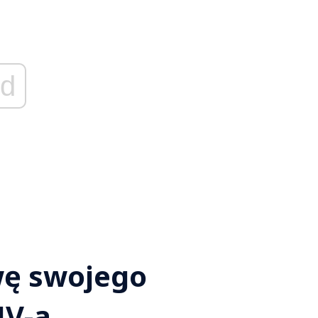
d
wę swojego
UV-a