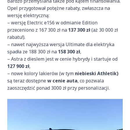
bardzo przemyślana także pod kątem finansowania.
Opel przygotował potężne rabaty, zwłaszcza na
wersję elektryczną:
– wersję Electric e156 w odmianie Edition
przeceniono z 167 300 zł na
137 300 zł
(aż 30 000 zł
rabatu!).
– nawet najwyższa wersja Ultimate dla elektryka
spadła ze 188 300 zł na
158 300 zł
,
– Astra z dieslem jest w cenie hybrydy i startuje od
127 900 zł
,
– nowe kolory lakierów (w tym
niebieski Athletik)
są teraz dostępne
w cenie auta
, co pozwala
zaoszczędzić ponad 3000 zł przy personalizacji.