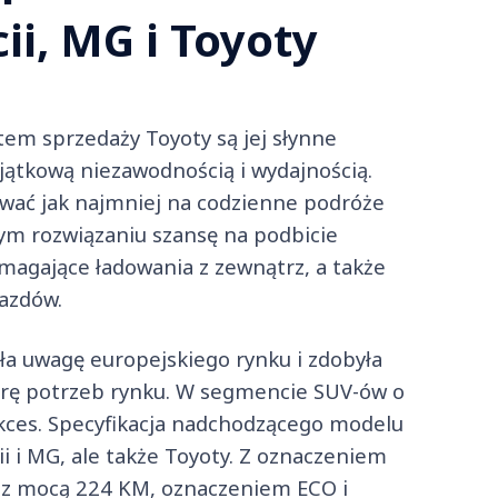
ii, MG i Toyoty
em sprzedaży Toyoty są jej słynne
yjątkową niezawodnością i wydajnością.
awać jak najmniej na codzienne podróże
tym rozwiązaniu szansę na podbicie
agające ładowania z zewnątrz, a także
azdów.
dła uwagę europejskiego rynku i zdobyła
arę potrzeb rynku. W segmencie SUV-ów o
ukces. Specyfikacja nadchodzącego modelu
ii i MG, ale także Toyoty. Z oznaczeniem
 z mocą 224 KM, oznaczeniem ECO i