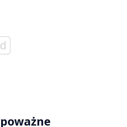
d
 poważne