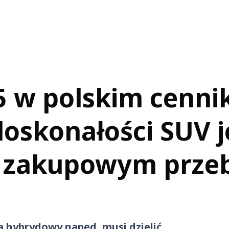
w polskim cennik
 doskonałości SUV j
ć zakupowym prze
a hybrydowy napęd, musi dzielić