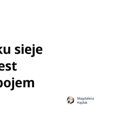
u sieje
est
bojem
Magdalena
Hajduk