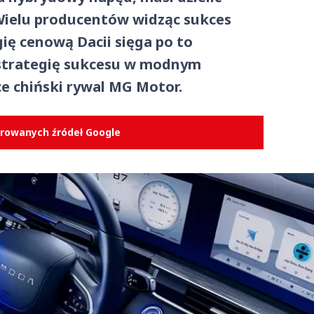
. Wielu producentów widząc sukces
gię cenową Dacii sięga po to
ę strategię sukcesu w modnym
e chiński rywal MG Motor.
erowanych źródeł Google