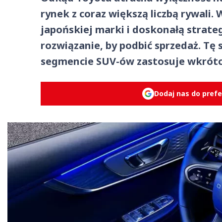
rynek z coraz większą liczbą rywali
japońskiej marki i doskonałą strate
rozwiązanie, by podbić sprzedaż. T
segmencie SUV-ów zastosuje wkrótc
Dodaj nas do pref