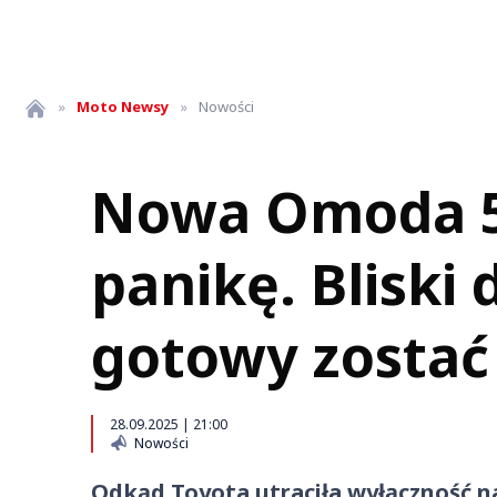
»
Moto
Newsy
»
Nowości
Nowa Omoda 5 
panikę. Bliski
gotowy zosta
28.09.2025 | 21:00
Nowości
Odkąd Toyota utraciła wyłączność n