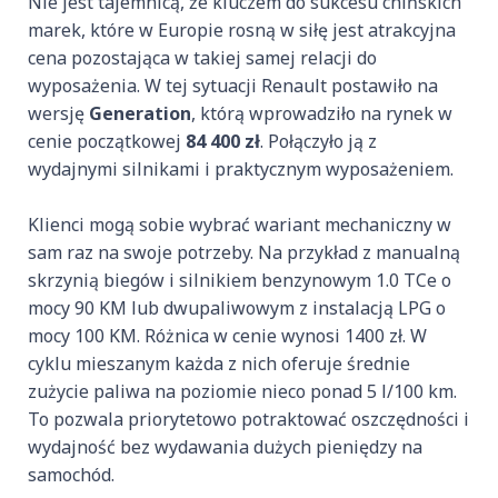
Nie jest tajemnicą, że kluczem do sukcesu chińskich
marek, które w Europie rosną w siłę jest atrakcyjna
cena pozostająca w takiej samej relacji do
wyposażenia. W tej sytuacji Renault postawiło na
wersję
Generation
, którą wprowadziło na rynek w
cenie początkowej
84 400 zł
. Połączyło ją z
wydajnymi silnikami i praktycznym wyposażeniem.
Klienci mogą sobie wybrać wariant mechaniczny w
sam raz na swoje potrzeby. Na przykład z manualną
skrzynią biegów i silnikiem benzynowym 1.0 TCe o
mocy 90 KM lub dwupaliwowym z instalacją LPG o
mocy 100 KM. Różnica w cenie wynosi 1400 zł. W
cyklu mieszanym każda z nich oferuje średnie
zużycie paliwa na poziomie nieco ponad 5 l/100 km.
To pozwala priorytetowo potraktować oszczędności i
wydajność bez wydawania dużych pieniędzy na
samochód.