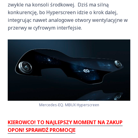
zwykle na konsoli środkowej. Dziś ma silną
konkurencję, bo Hyperscreen idzie o krok dalej,
integrując nawet analogowe otwory wentylacyjne w
przerwy w cyfrowym interfejsie.
Mercedes-EQ. MBUX Hyperscreen
KIEROWCO! TO NAJLEPSZY MOMENT NA ZAKUP
OPON! SPRAWDŹ PROMOCJE