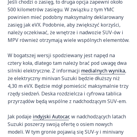
Jeśli chodzi o zasięg, to druga opcja zapewni około
500 kilometrów zasięgu. W związku z tym YMC
powinien mieć podobny maksymalny deklarowany
zasięg jak eVX. Podobnie, aby zwiększyć korzyści,
należy oczekiwać, że wnętrze i nadwozie SUV-ów i
MPV również otrzymają wiele wspólnych elementów.
W bogatszej wersji spodziewany jest napęd na
cztery koła, dlatego tam należy brać pod uwagę dwa
silniki elektryczne. Z informacji
medialnych wynika
,
że ​​elektryczny minivan Suzuki będzie dłuższy niż
4,30 m eVX. Będzie mógł pomieścić maksymalnie trzy
rzędy siedzeń. Deska rozdzielcza i cyfrowa tablica
przyrządów będą wspólne z nadchodzącym SUV-em.
Jak podaje
indyjski Autocar
, w nadchodzących latach
Suzuki poszerzy swoją ofertę o osiem nowych
modeli. W tym gronie pojawią się SUV-y i minivany