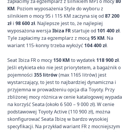
zapłacimy za egzemplarz z silnikiem MPI o mocy
80
KM
. Poziom wyposażenia Style do wyboru z
silnikiem o mocy 95 i 115 KM zaczyna się od
87 200
zł
i
98 600 zł
. Najlepsze jest to, że najlepiej
wyposażona wersja
Ibiza FR
startuje od
101 400 zł
.
Tyle zapłacimy za egzemplarz z mocą
95 KM
. Na
wariant 115-konny trzeba wyłożyć
104 400 zł
.
Seat Ibiza FR o mocy
150 KM
to wydatek
118 900 zł
.
Jeśli etykieta eko nie jest priorytetem, a bagażnik o
pojemności
355 litrów
(max 1165 litrów) jest
wystarczający, to jest to najbardziej dynamiczna i
przyjemna w prowadzeniu opcja dla Toyoty. Przy
zbliżonej mocy różnica w cenie katalogowej wypada
na korzyść Seata (około 6 500 – 9 000 zł). W cenie
podstawowej Toyoty Active (110 900 zł), można
skonfigurować Seata Ibizę w bardzo wysokiej
specyfikacji. Na przykład wariant FR z mocniejszym