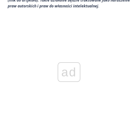
(link do artykułu). Takie działanie będzie traktowane jako naruszenie
praw autorskich i praw do własności intelektualnej.
ad