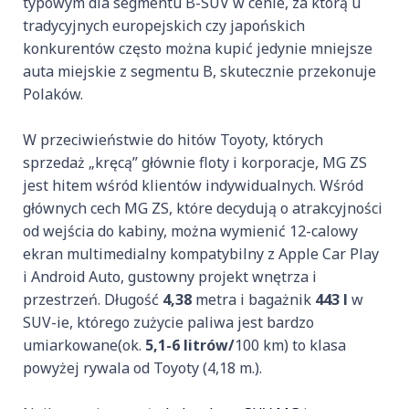
typowym dla segmentu B-SUV w cenie, za którą u
tradycyjnych europejskich czy japońskich
konkurentów często można kupić jedynie mniejsze
auta miejskie z segmentu B, skutecznie przekonuje
Polaków.
W przeciwieństwie do hitów Toyoty, których
sprzedaż „kręcą” głównie floty i korporacje, MG ZS
jest hitem wśród klientów indywidualnych. Wśród
głównych cech MG ZS, które decydują o atrakcyjności
od wejścia do kabiny, można wymienić 12-calowy
ekran multimedialny kompatybilny z Apple Car Play
i Android Auto, gustowny projekt wnętrza i
przestrzeń. Długość
4,38
metra i bagażnik
443 l
w
SUV-ie, którego zużycie paliwa jest bardzo
umiarkowane(ok.
5,1-6 litrów/
100 km) to klasa
powyżej rywala od Toyoty (4,18 m.).