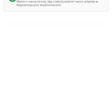
Wybierz naszą stronę, aby częściej widzieć nasze artykuły w
Najważniejszych wiadomościach.