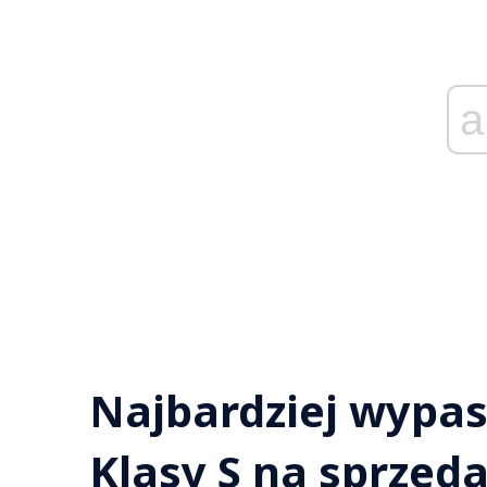
a
Najbardziej wypa
Klasy S na sprzed