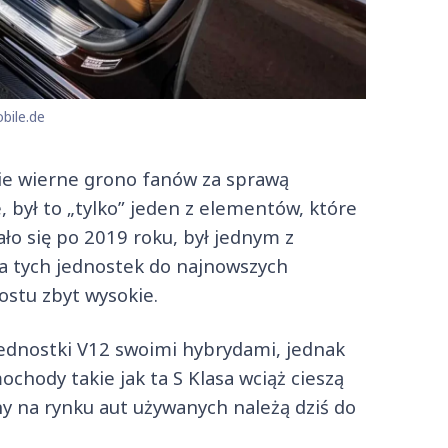
bile.de
obie wierne grono fanów za sprawą
 był to „tylko” jeden z elementów, które
ało się po 2019 roku, był jednym z
ia tych jednostek do najnowszych
ostu zbyt wysokie.
ednostki V12 swoimi hybrydami, jednak
chody takie jak ta S Klasa wciąż cieszą
ny na rynku aut używanych należą dziś do