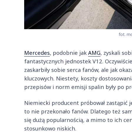
fot. mo
Mercedes
, podobnie jak
AMG
, zyskali s
fantastycznych jednostek V12. Oczywiście,
zaskarbiły sobie serca fanów, ale jak okaz
kluczowych. Niestety, koszty dostosowan
przepisów i norm emisji spalin były po pr
Niemiecki producent próbował zastąpić j
to nie przekonało fanów. Dlatego też samo
się dużą popularnością, a mimo to ich ce
stosunkowo niskich.