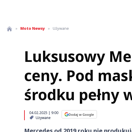
»
Moto
Newsy
»
Używane
Luksusowy Mer
ceny. Pod mask
środku pełny 
04.02.2025 | 9:00
Dodaj w Google
Używane
Mercedes od 2019 roku nie produku