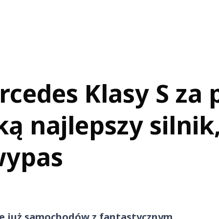
cedes Klasy S za 
ą najlepszy silnik
wypas
je już samochodów z fantastycznym