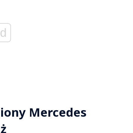
d
siony Mercedes
aż