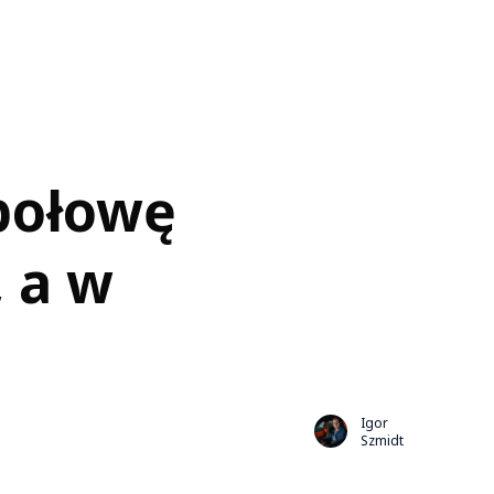
połowę
, a w
Igor
Szmidt