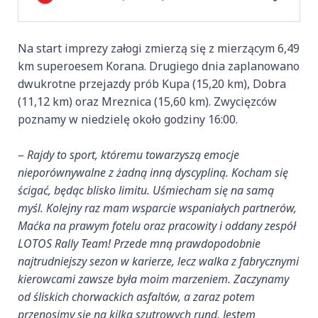
Na start imprezy załogi zmierzą się z mierzącym 6,49
km superoesem Korana. Drugiego dnia zaplanowano
dwukrotne przejazdy prób Kupa (15,20 km), Dobra
(11,12 km) oraz Mreznica (15,60 km). Zwycięzców
poznamy w niedzielę około godziny 16:00.
–
Rajdy to sport, któremu towarzyszą emocje
nieporównywalne z żadną inną dyscypliną. Kocham się
ścigać, będąc blisko limitu. Uśmiecham się na samą
myśl. Kolejny raz mam wsparcie wspaniałych partnerów,
Maćka na prawym fotelu oraz pracowity i oddany zespół
LOTOS Rally Team! Przede mną prawdopodobnie
najtrudniejszy sezon w karierze, lecz walka z fabrycznymi
kierowcami zawsze była moim marzeniem. Zaczynamy
od śliskich chorwackich asfaltów, a zaraz potem
przenosimy się na kilka szutrowych rund. Jestem