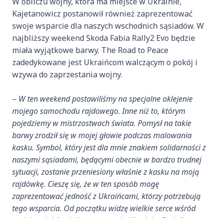
W obliczu wojny, która ma miejsce w Ukrainie,
Kajetanowicz postanowił również zaprezentować
swoje wsparcie dla naszych wschodnich sąsiadów. W
najbliższy weekend Skoda Fabia Rally2 Evo będzie
miała wyjątkowe barwy. The Road to Peace
zadedykowane jest Ukraińcom walczącym o pokój i
wzywa do zaprzestania wojny.
–
W ten weekend postawiliśmy na specjalne oklejenie
mojego samochodu rajdowego. Inne niż to, którym
pojedziemy w mistrzostwach świata. Pomysł na takie
barwy zrodził się w mojej głowie podczas malowania
kasku. Symbol, który jest dla mnie znakiem solidarności z
naszymi sąsiadami, będącymi obecnie w bardzo trudnej
sytuacji, zostanie przeniesiony właśnie z kasku na moją
rajdówkę. Cieszę się, że w ten sposób mogę
zaprezentować jedność z Ukraińcami, którzy potrzebują
tego wsparcia. Od początku widzę wielkie serce wśród