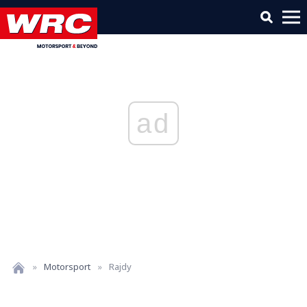
ad
»
Motorsport
»
Rajdy