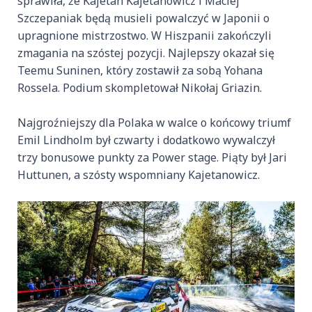
sprawiła, że Kajetan Kajetanowicz i Maciej
Szczepaniak będą musieli powalczyć w Japonii o
upragnione mistrzostwo. W Hiszpanii zakończyli
zmagania na szóstej pozycji. Najlepszy okazał się
Teemu Suninen, który zostawił za sobą Yohana
Rossela. Podium skompletował Nikołaj Griazin.
Najgroźniejszy dla Polaka w walce o końcowy triumf
Emil Lindholm był czwarty i dodatkowo wywalczył
trzy bonusowe punkty za Power stage. Piąty był Jari
Huttunen, a szósty wspomniany Kajetanowicz.