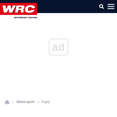
ad
»
Motorsport
»
Rajdy