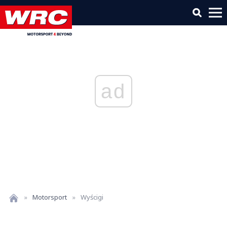
ad
»
Motorsport
»
Wyścigi