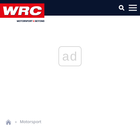
ad
»
Motorsport