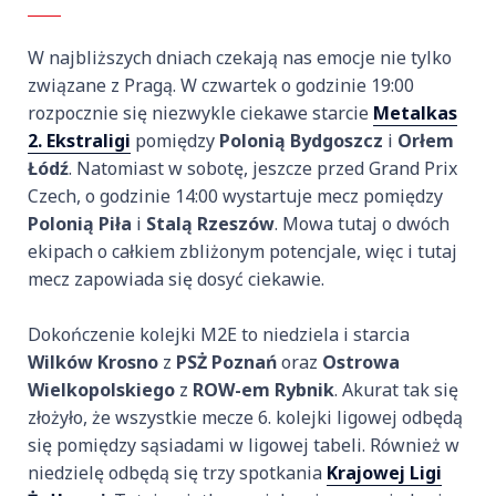
W najbliższych dniach czekają nas emocje nie tylko
związane z Pragą. W czwartek o godzinie 19:00
rozpocznie się niezwykle ciekawe starcie
Metalkas
2. Ekstraligi
pomiędzy
Polonią Bydgoszcz
i
Orłem
Łódź
. Natomiast w sobotę, jeszcze przed Grand Prix
Czech, o godzinie 14:00 wystartuje mecz pomiędzy
Polonią Piła
i
Stalą Rzeszów
. Mowa tutaj o dwóch
ekipach o całkiem zbliżonym potencjale, więc i tutaj
mecz zapowiada się dosyć ciekawie.
Dokończenie kolejki M2E to niedziela i starcia
Wilków Krosno
z
PSŻ Poznań
oraz
Ostrowa
Wielkopolskiego
z
ROW-em Rybnik
. Akurat tak się
złożyło, że wszystkie mecze 6. kolejki ligowej odbędą
się pomiędzy sąsiadami w ligowej tabeli. Również w
niedzielę odbędą się trzy spotkania
Krajowej Ligi