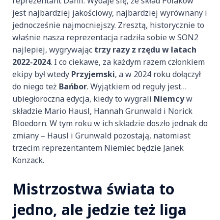
reprezentant Danii. Wydaje się, że skład Polaków
jest najbardziej jakościowy, najbardziej wyrównany i
jednocześnie najmocniejszy. Zresztą, historycznie to
właśnie nasza reprezentacja radziła sobie w SON2
najlepiej, wygrywając
trzy razy z rzędu w latach
2022-2024
. I co ciekawe, za każdym razem członkiem
ekipy był wtedy
Przyjemski
, a w 2024 roku dołączył
do niego też
Bańbor
. Wyjątkiem od reguły jest…
ubiegłoroczna edycja, kiedy to wygrali
Niemcy
w
składzie Mario Hausl, Hannah Grunwald i Norick
Bloedorn. W tym roku w ich składzie doszło jednak do
zmiany – Hausl i Grunwald pozostają, natomiast
trzecim reprezentantem Niemiec będzie Janek
Konzack.
Mistrzostwa świata to
jedno, ale jedzie też liga