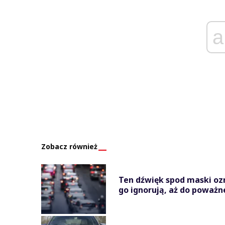
a
Zobacz również
Ten dźwięk spod maski oz
go ignorują, aż do poważn