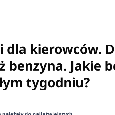
 dla kierowców. Di
niż benzyna. Jakie 
złym tygodniu?
 należały do najłatwiejszych.