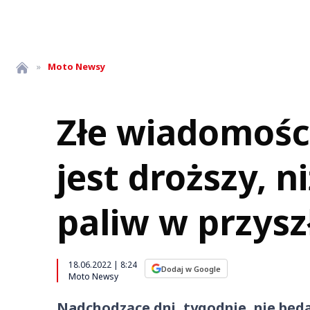
»
Moto
Newsy
Złe wiadomości
jest droższy, 
paliw w przys
18.06.2022 | 8:24
Dodaj w Google
Moto Newsy
Nadchodzące dni, tygodnie, nie będą