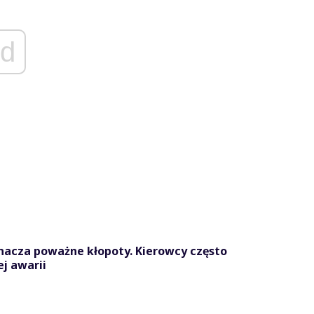
d
nacza poważne kłopoty. Kierowcy często
ej awarii