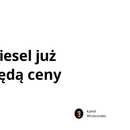
esel już
będą ceny
Kamil
Wrzecionko