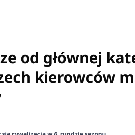
ze od głównej kate
rzech kierowców m
w
ię rywalizacją w 6. rundzie sezonu