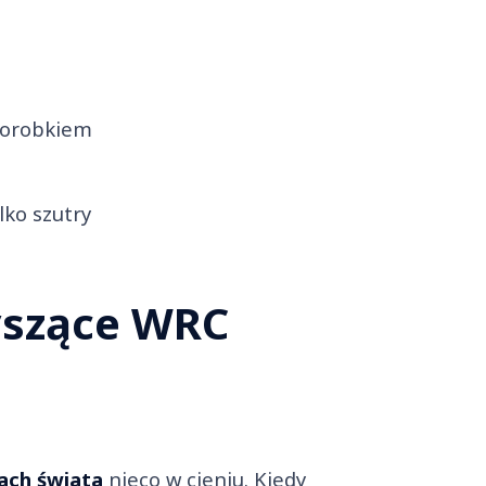
dorobkiem
lko szutry
yszące WRC
ach świata
nieco w cieniu. Kiedy