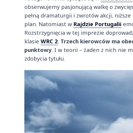
obserwujemy pasjonującą walkę o zwycięst
pełną dramaturgii i zwrotów akcji, niższe
plan. Natomiast w
Rajdzie Portugalii
emoc
Rozstrzygnięcia w tej imprezie doprowadzi
klasie
WRC 2
.
Trzech kierowców ma obec
punktowy
. I w teorii – żaden z nich nie
zdobycia tytułu.