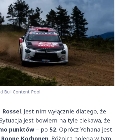
ed Bull Content Pool
 Rossel
. Jest nim wyłącznie dlatego, że
ytuacja jest bowiem na tyle ciekawa, że
amo punktów
– po
52
. Oprócz Yohana jest
e
Roope Korhonen
. Różnica polega w tym