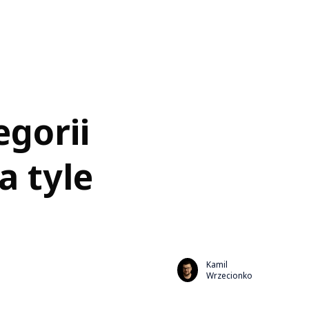
gorii
a tyle
Kamil
Wrzecionko