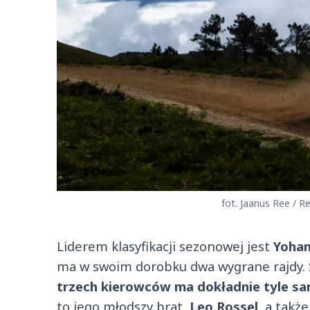
fot. Jaanus Ree / R
Liderem klasyfikacji sezonowej jest
Yohan
ma w swoim dorobku dwa wygrane rajdy. S
trzech kierowców ma dokładnie tyle s
to jego młodszy brat,
Leo Rossel
, a takż