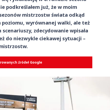
nie podkreślałem już, że w moim
h sezonów mistrzostw świata odkąd
poziomu, wyrównanej walki, ale też
h scenariuszy, zdecydowanie wpisała
eż do niezwykle ciekawej sytuacji –
mistrzostw.
erowanych źródeł Google