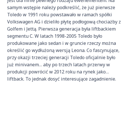
jest dla mnie pewnego rodzaju ewenementem. Na
samym wstępie należy podkreślić, że już pierwsze
Toledo w 1991 roku powstawało w ramach spółki
Volkswagen AG i dzieliło płytę podłogową chociażby z
Golfem i Jettą. Pierwsza generacja była liftbackiem
segmentu C. W latach 1998-2005 Toledo było
produkowane jako sedan i w gruncie rzeczy można
określić go wydłużoną wersją Leona. Co fascynujące,
przy okazji trzeciej generacji Toledo oficjalnie było
już minivanem… aby po trzech latach przerwy w
produkcji powrócić w 2012 roku na rynek jako…
liftback. To jednak dosyć interesujące zagadnienie.