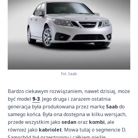
fot. Saab
Bardzo ciekawym rozwiązaniem, nawet dzisiaj, może
być model
9-3
. Jego druga i zarazem ostatnia
generacja była produkowana przez markę
Saab
do
samego końca. Była ona dostępna w kilku wersjach,
przede wszystkim jako
sedan
oraz
kombi
, ale
również jako
kabriolet
. Mowa tutaj o segmencie D.
Samochód był przestronny i całkiem nieźle