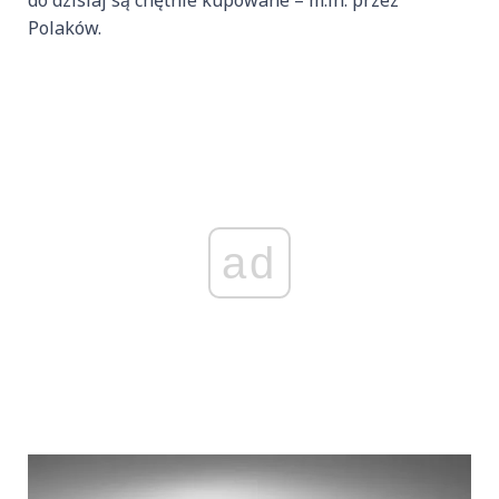
do dzisiaj są chętnie kupowane – m.in. przez
Polaków.
ad