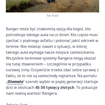
fot. Ford
Ranger może być znakomitą opcją dla kogoś, kto
potrzebuje takiego auta na co dzień. Kto często musi
zjechać z pięknego asfaltu i pokonać jakiś odcinek w
terenie. Nie mówiąc nawet o sytuacji, w której
takiego auta wymaga nasze miejsce zamieszkania.
Wszystkie terenowe systemy Rangera mogą okazać
się tutaj zbawieniem – szczególnie w przypadku
surowej zimy. Oczywiście trzeba zdać sobie sprawę z
faktu, że to nie są samochody najtańsze. Na portalu
„
Otomoto
” szeroki wybór w piątej generacji startuje
dziś w okolicach
45-50 tysięcy złotych
. To pokazuje
nam realną wartość Rangera.
Zdjęcia: Ford