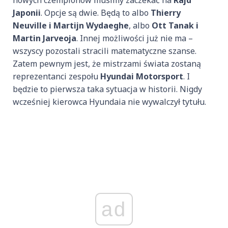
nowych czempionów musimy zaczekać na
Rajd
Japonii
. Opcje są dwie. Będą to albo
Thierry
Neuville i Martijn Wydaeghe
, albo
Ott Tanak i
Martin Jarveoja
. Innej możliwości już nie ma –
wszyscy pozostali stracili matematyczne szanse.
Zatem pewnym jest, że mistrzami świata zostaną
reprezentanci zespołu
Hyundai Motorsport
. I
będzie to pierwsza taka sytuacja w historii. Nigdy
wcześniej kierowca Hyundaia nie wywalczył tytułu.
ad