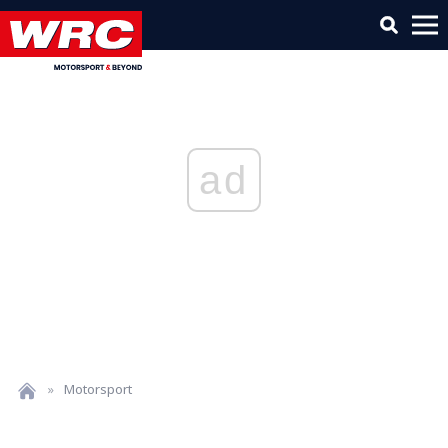
ad
»
Motorsport