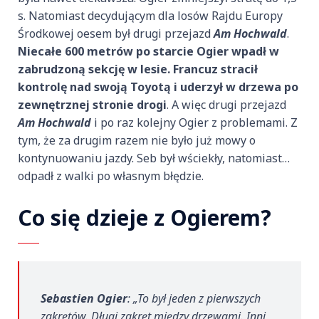
s. Natomiast decydującym dla losów Rajdu Europy
Środkowej oesem był drugi przejazd
Am Hochwald
.
Niecałe 600 metrów po starcie Ogier wpadł w
zabrudzoną sekcję w lesie. Francuz stracił
kontrolę nad swoją Toyotą i uderzył w drzewa po
zewnętrznej stronie drogi
. A więc drugi przejazd
Am Hochwald
i po raz kolejny Ogier z problemami. Z
tym, że za drugim razem nie było już mowy o
kontynuowaniu jazdy. Seb był wściekły, natomiast…
odpadł z walki po własnym błędzie.
Co się dzieje z Ogierem?
Sebastien Ogier
: „
To był jeden z pierwszych
zakrętów. Długi zakręt między drzewami. Inni