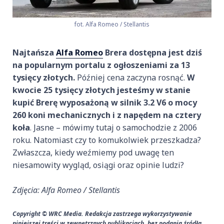
fot. Alfa Romeo / Stellantis
Najtańsza
Alfa Romeo
Brera dostępna jest dziś
na popularnym portalu z ogłoszeniami za 13
tysięcy złotych.
Później cena zaczyna rosnąć.
W
kwocie 25 tysięcy złotych jesteśmy w stanie
kupić Brerę wyposażoną w silnik 3.2 V6 o mocy
260 koni mechanicznych i z napędem na cztery
koła
. Jasne – mówimy tutaj o samochodzie z 2006
roku. Natomiast czy to komukolwiek przeszkadza?
Zwłaszcza, kiedy weźmiemy pod uwagę ten
niesamowity wygląd, osiągi oraz opinie ludzi?
Zdjęcia: Alfa Romeo / Stellantis
Copyright © WRC Media. Redakcja zastrzega wykorzystywanie
niniejszej treści w zewnętrznych publikacjach, bez podania źródła