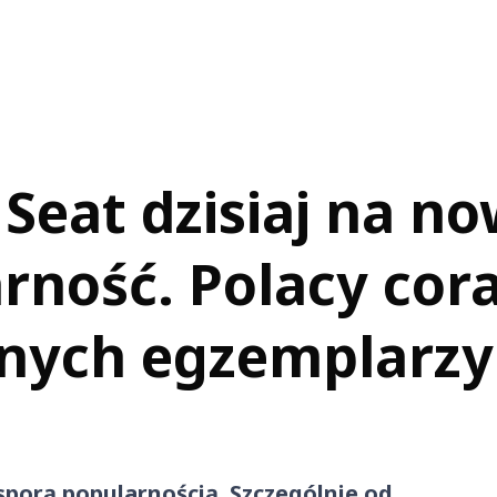
 Seat dzisiaj na n
rność. Polacy cora
nych egzemplarzy
 sporą popularnością. Szczególnie od