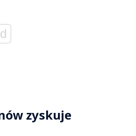
d
znów zyskuje