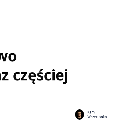
owo
z częściej
Kamil
Wrzecionko