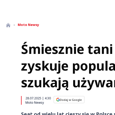
»
Moto
Newsy
Śmiesznie tani
zyskuje popula
szukają używa
28.07.2025 | 4:30
Dodaj w Google
Moto Newsy
Seat od wielu lat cieszy się w Polsce