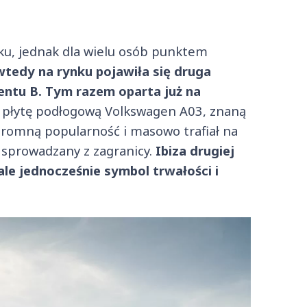
ku, jednak dla wielu osób punktem
wtedy na rynku pojawiła się druga
ntu B. Tym razem oparta już na
to płytę podłogową Volkswagen A03, znaną
gromną popularność i masowo trafiał na
i sprowadzany z zagranicy.
Ibiza drugiej
ale jednocześnie symbol trwałości i