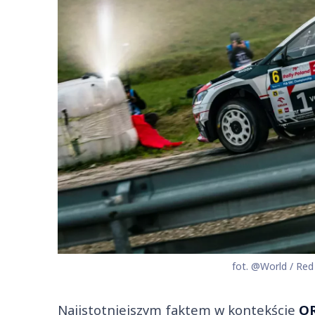
fot. @World / Red
Najistotniejszym faktem w kontekście
OR