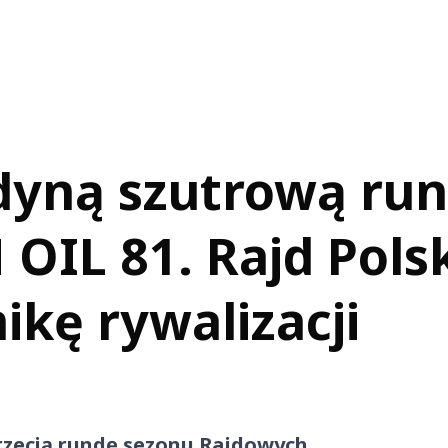
dyną szutrową ru
OIL 81. Rajd Pols
kę rywalizacji
trzecią rundę sezonu Rajdowych