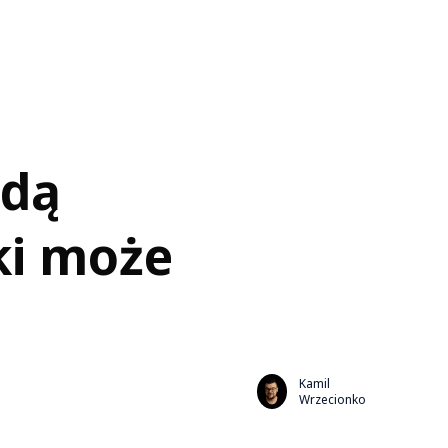
ndą
ki może
Kamil
Wrzecionko