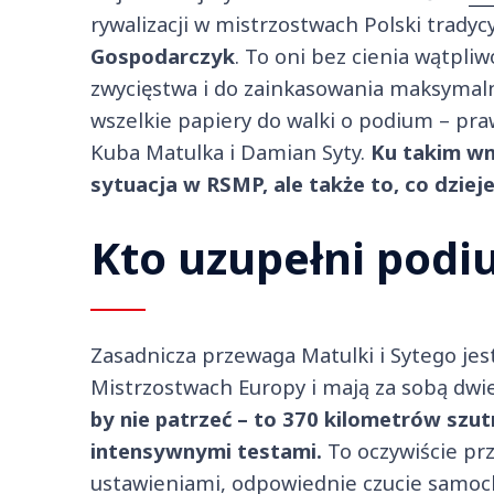
rywalizacji w mistrzostwach Polski tradycyj
Gospodarczyk
. To oni bez cienia wątpl
zwycięstwa i do zainkasowania maksymalne
wszelkie papiery do walki o podium – pr
Kuba Matulka i Damian Syty.
Ku takim wn
sytuacja w RSMP, ale także to, co dziej
Kto uzupełni pod
Zasadnicza przewaga Matulki i Sytego jest
Mistrzostwach Europy i mają za sobą dwi
by nie patrzeć – to 370 kilometrów szut
intensywnymi testami.
To oczywiście prz
ustawieniami, odpowiednie czucie samoch