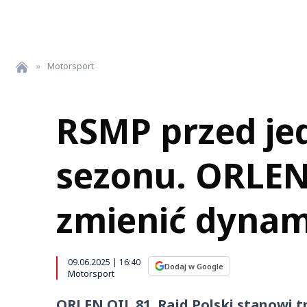
»
Motorsport
RSMP przed je
sezonu. ORLEN 
zmienić dynami
09.06.2025 | 16:40
Dodaj w Google
Motorsport
ORLEN OIL 81. Rajd Polski stanowi 