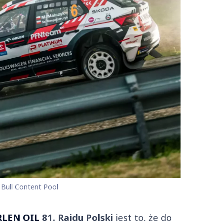
 Bull Content Pool
LEN OIL
81. Rajdu Polski
jest to, że do