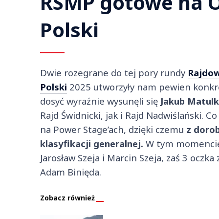
RSMP gotowe na O
Polski
Dwie rozegrane do tej pory rundy
Rajdo
Polski
2025 utworzyły nam pewien konkret
dosyć wyraźnie wysunęli się
Jakub Matulk
Rajd Świdnicki, jak i Rajd Nadwiślański. C
na Power Stage’ach, dzięki czemu
z doro
klasyfikacji generalnej.
W tym momencie 
Jarosław Szeja i Marcin Szeja, zaś 3 oczka
Adam Binięda.
Zobacz również