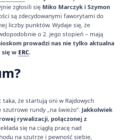
nie zgłosili się
Miko Marczyk i Szymon
iwości są zdecydowanymi faworytami do
j liczby punktów. Wydaje się, że
awdopodobnie o 2. jego stopień – mają
ioskom prowadzi nas nie tylko aktualna
e się w
ERC
.
ium?
 taka, że startują oni w Rajdowych
e szutrowe rundy „na świeżo”.
Jakkolwiek
rowej rywalizacji, połączonej z
ekłada się na ciągłą pracę nad
odu na szutrze i pewność siebie,