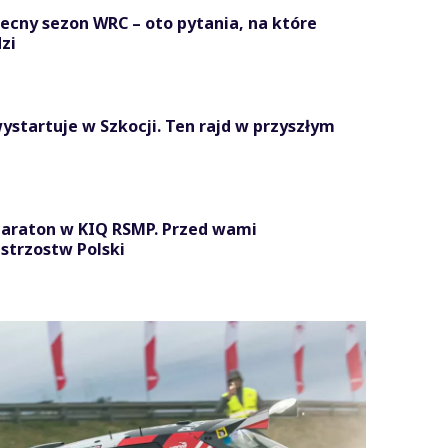
becny sezon WRC – oto pytania, na które
zi
ystartuje w Szkocji. Ten rajd w przyszłym
maraton w KIQ RSMP. Przed wami
strzostw Polski