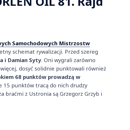
RLEN OIL 81. Rajd
wych Samochodowych Mistrzostw
ny schemat rywalizacji. Przed szereg
a i Damian Syty
. Oni wygrali zarówno
o więcej, dosyć solidnie punktowali również
bkiem 68 punktów prowadzą w
15 punktów tracą do nich drudzy
 za braćmi z Ustronia są Grzegorz Grzyb i