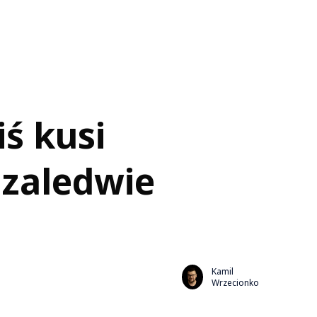
ś kusi
 zaledwie
Kamil
Wrzecionko