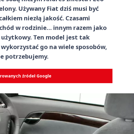
elony. Używany Fiat dziś musi być
 całkiem niezłą jakość. Czasami
chód w rodzinie… innym razem jako
d użytkowy. Ten model jest tak
a wykorzystać go na wiele sposobów,
ie potrzebujemy.
erowanych źródeł Google