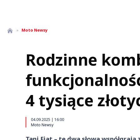
»
Moto
Newsy
Rodzinne kombi
funkcjonalnośc
4 tysiące złoty
04.09.2025 | 16:00
Moto Newsy
Tani Fiat – te dwa słowa współgrają 