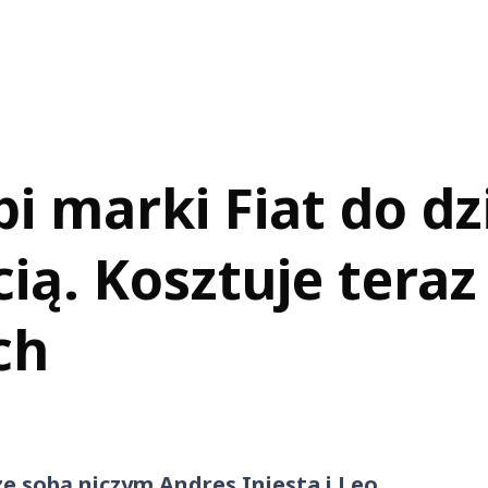
 marki Fiat do dzi
ią. Kosztuje teraz
ch
ze sobą niczym Andres Iniesta i Leo