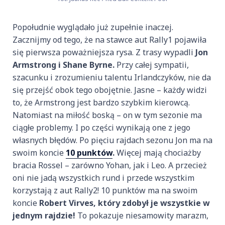
Popołudnie wyglądało już zupełnie inaczej.
Zacznijmy od tego, że na stawce aut Rally1 pojawiła
się pierwsza poważniejsza rysa. Z trasy wypadli
Jon
Armstrong i Shane Byrne.
Przy całej sympatii,
szacunku i zrozumieniu talentu Irlandczyków, nie da
się przejść obok tego obojętnie. Jasne – każdy widzi
to, że Armstrong jest bardzo szybkim kierowcą.
Natomiast na miłość boską – on w tym sezonie ma
ciągłe problemy. I po części wynikają one z jego
własnych błędów. Po pięciu rajdach sezonu Jon ma na
swoim koncie
10 punktów
.
Więcej mają chociażby
bracia Rossel – zarówno Yohan, jak i Leo. A przecież
oni nie jadą wszystkich rund i przede wszystkim
korzystają z aut Rally2! 10 punktów ma na swoim
koncie
Robert Virves, który zdobył je wszystkie w
jednym rajdzie!
To pokazuje niesamowity marazm,