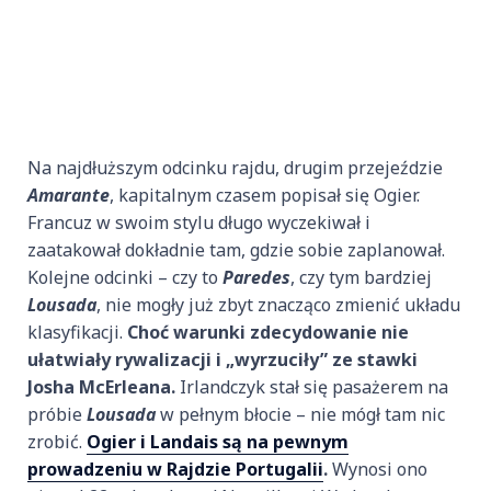
Na najdłuższym odcinku rajdu, drugim przejeździe
Amarante
, kapitalnym czasem popisał się Ogier.
Francuz w swoim stylu długo wyczekiwał i
zaatakował dokładnie tam, gdzie sobie zaplanował.
Kolejne odcinki – czy to
Paredes
, czy tym bardziej
Lousada
, nie mogły już zbyt znacząco zmienić układu
klasyfikacji.
Choć warunki zdecydowanie nie
ułatwiały rywalizacji i „wyrzuciły” ze stawki
Josha McErleana.
Irlandczyk stał się pasażerem na
próbie
Lousada
w pełnym błocie – nie mógł tam nic
zrobić.
Ogier i Landais są na pewnym
prowadzeniu w Rajdzie Portugalii
.
Wynosi ono