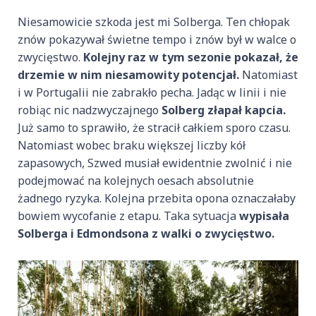
Niesamowicie szkoda jest mi Solberga. Ten chłopak
znów pokazywał świetne tempo i znów był w walce o
zwycięstwo.
Kolejny raz w tym sezonie pokazał, że
drzemie w nim niesamowity potencjał.
Natomiast
i w Portugalii nie zabrakło pecha. Jadąc w linii i nie
robiąc nic nadzwyczajnego
Solberg złapał kapcia.
Już samo to sprawiło, że stracił całkiem sporo czasu.
Natomiast wobec braku większej liczby kół
zapasowych, Szwed musiał ewidentnie zwolnić i nie
podejmować na kolejnych oesach absolutnie
żadnego ryzyka. Kolejna przebita opona oznaczałaby
bowiem wycofanie z etapu. Taka sytuacja
wypisała
Solberga i Edmondsona z walki o zwycięstwo.