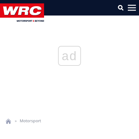
ad
»
Motorsport