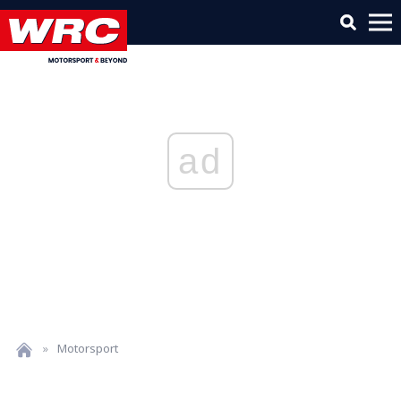
ad
»
Motorsport