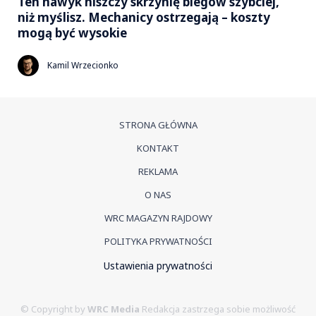
Ten nawyk niszczy skrzynię biegów szybciej,
niż myślisz. Mechanicy ostrzegają – koszty
mogą być wysokie
Kamil Wrzecionko
STRONA GŁÓWNA
KONTAKT
REKLAMA
O NAS
WRC MAGAZYN RAJDOWY
POLITYKA PRYWATNOŚCI
Ustawienia prywatności
© Copyright by
WRC Media
Redakcja zastrzega sobie możliwość