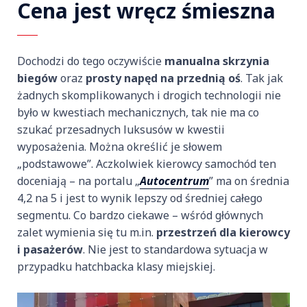
Cena jest wręcz śmieszna
Dochodzi do tego oczywiście
manualna skrzynia
biegów
oraz
prosty napęd na przednią oś
. Tak jak
żadnych skomplikowanych i drogich technologii nie
było w kwestiach mechanicznych, tak nie ma co
szukać przesadnych luksusów w kwestii
wyposażenia. Można określić je słowem
„podstawowe”. Aczkolwiek kierowcy samochód ten
doceniają – na portalu „
Autocentrum
” ma on średnia
4,2 na 5 i jest to wynik lepszy od średniej całego
segmentu. Co bardzo ciekawe – wśród głównych
zalet wymienia się tu m.in.
przestrzeń dla kierowcy
i pasażerów
. Nie jest to standardowa sytuacja w
przypadku hatchbacka klasy miejskiej.