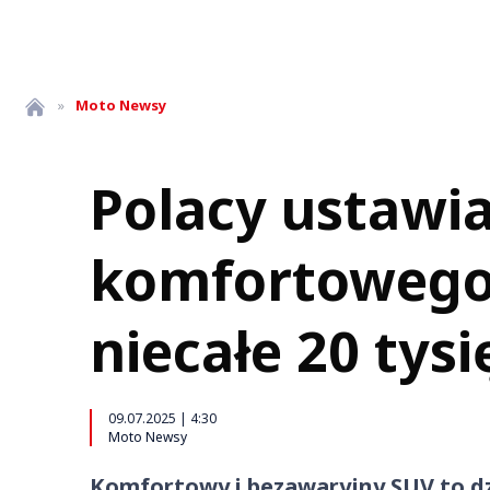
»
Moto
Newsy
Polacy ustawia
komfortowego 
niecałe 20 tysi
09.07.2025 | 4:30
Moto Newsy
Komfortowy i bezawaryjny SUV to dz