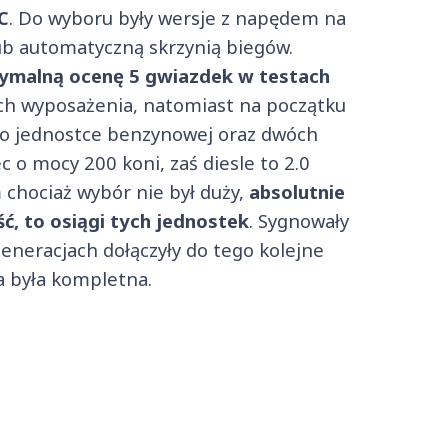
C
. Do wyboru były wersje z napędem na
lub automatyczną skrzynią biegów.
ymalną ocenę 5 gwiazdek w testach
ach wyposażenia, natomiast na początku
u o jednostce benzynowej oraz dwóch
ec o mocy 200 koni, zaś diesle to 2.0
 chociaż wybór nie był duży,
absolutnie
ć, to osiągi tych jednostek
. Sygnowały
generacjach dołączyły do tego kolejne
ta była kompletna.