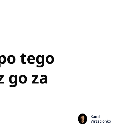
 po tego
z go za
Kamil
Wrzecionko