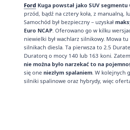
Ford
Kuga powstał jako SUV segmentu 
przód, bądź na cztery koła, z manualną, 
Samochód był bezpieczny – uzyskał
maks
Euro NCAP
. Oferowano go w kilku wersj
niewielki był wachlarz silnikowy. Mowa t
silnikach diesla. Ta pierwsza to 2.5 Durat
Duratorq o mocy 140 lub 163 koni. Zatem
nie można było narzekać to na pojemnoś
się one
niezłym spalaniem
. W kolejnych 
silniki spalinowe oraz hybrydy, więc ofer