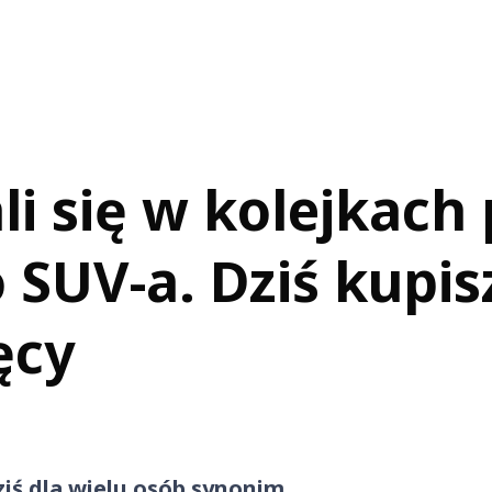
li się w kolejkach
SUV-a. Dziś kupis
ęcy
iś dla wielu osób synonim