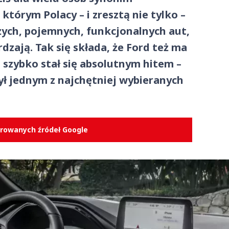
tórym Polacy – i zresztą nie tylko –
żych, pojemnych, funkcjonalnych aut,
dzają. Tak się składa, że Ford też ma
 szybko stał się absolutnym hitem –
był jednym z najchętniej wybieranych
erowanych źródeł Google