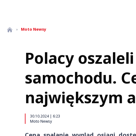
»
Moto
Newsy
Polacy oszalel
samochodu. Cen
największym 
30.10.2024 | 6:23
Moto Newsy
Cena, spalanie, wygląd, osiągi, dostę