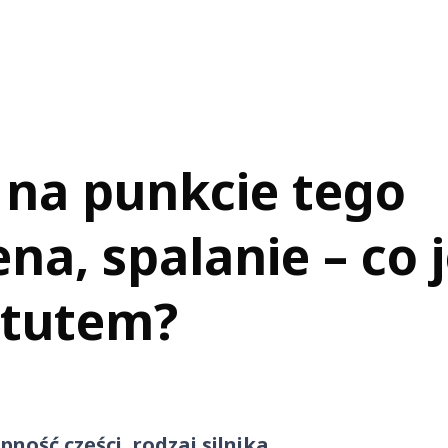
i na punkcie tego
a, spalanie – co j
atutem?
pność części, rodzaj silnika,