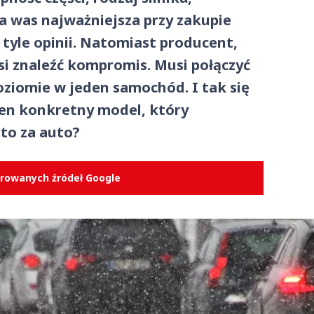
la was najważniejsza przy zakupie
yle opinii. Natomiast producent,
si znaleźć kompromis. Musi połączyć
oziomie w jeden samochód. I tak się
eden konkretny model, który
 to za auto?
erowanych źródeł Google