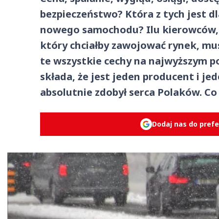
bezpieczeństwo? Która z tych jest d
nowego samochodu? Ilu kierowców, t
który chciałby zawojować rynek, mu
te wszystkie cechy na najwyższym p
składa, że jest jeden producent i j
absolutnie zdobył serca Polaków. Co
Dodaj nas do pref