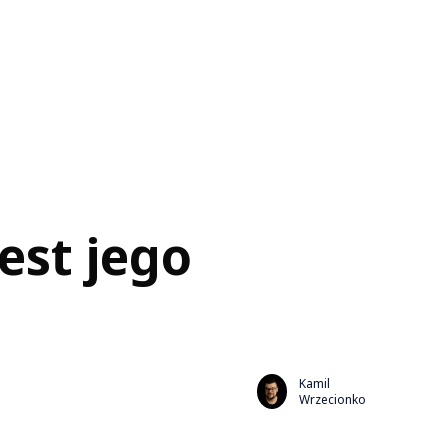
est jego
Kamil
Wrzecionko