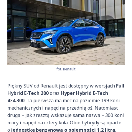
fot. Renault
Piękny SUV od Renault jest dostępny w wersjach
Full
Hybrid E-Tech 200
oraz
Hyper Hybrid E-Tech
4×4 300
. Ta pierwsza ma moc na poziomie 199 koni
mechanicznych i napęd na przednią oś. Natomiast
druga – jak zresztą wskazuje sama nazwa – 300 koni
mocy i napęd na cztery koła. Obie hybrydy są oparte
o
jednostkę benzynową o pojemności 1,2 litra
.