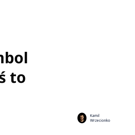
mbol
ś to
Kamil
Wrzecionko