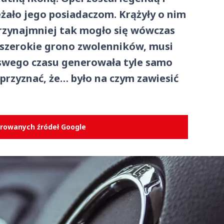
żało jego posiadaczom. Krążyły o nim
 Przynajmniej tak mogło się wówczas
szerokie grono zwolenników, musi
 swego czasu generowała tyle samo
 przyznać, że… było na czym zawiesić
erowanych źródeł Google