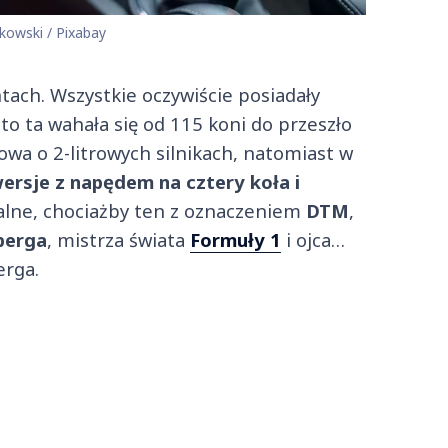
kowski / Pixabay
tach. Wszystkie oczywiście posiadały
to ta wahała się od 115 koni do przeszło
wa o 2-litrowych silnikach, natomiast w
wersje z napędem na cztery koła i
lne, chociażby ten z oznaczeniem
DTM
,
berga
, mistrza świata
Formuły 1
i ojca…
erga.