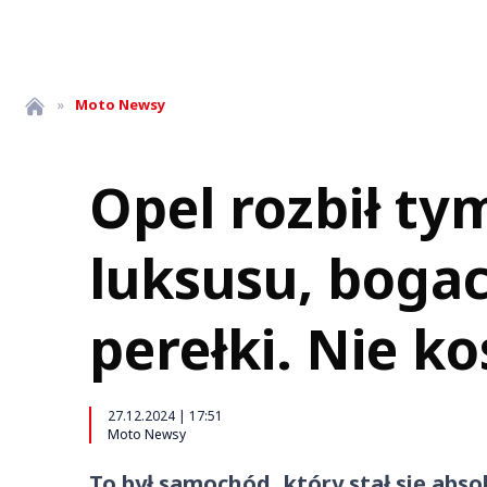
»
Moto
Newsy
Opel rozbił t
luksusu, bogact
perełki. Nie ko
27.12.2024 | 17:51
Moto Newsy
To był samochód, który stał się abso