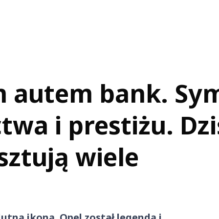
ym autem bank. Sy
wa i prestiżu. Dzi
sztują wiele
lutną ikoną. Opel został legendą i