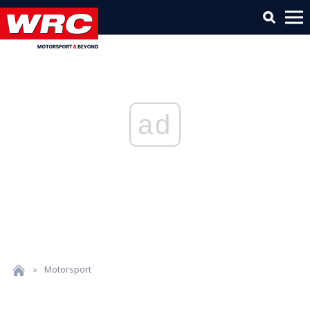
ad
»
Motorsport