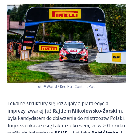
fot. @World / Red Bull Content Pool
Lokalne struktury się rozwijały a piąta edycja
imprezy, zwanej już
Rajdem Mikołowsko-Żorskim
,
była kandydatem do dołączenia do mistrzostw Polski.
Impreza okazała się takim sukcesem, że w 2017 roku
trafiła do kalendarza
RSMP
– już jako
Rajd Śląska
. I