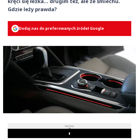
kręci się łezka… drugim też, ale ze śmiechu.
Gdzie leży prawda?
Dodaj nas do preferowanych źródeł Google
REKLAMA
Play