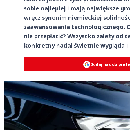
sobie najlepiej i mają największe g
wręcz synonim niemieckiej solidnośc
zaawansowania technologicznego. Czy
nie przepłacić? Wszystko zależy od 
konkretny nadal świetnie wygląda i n
Dodaj nas do pref