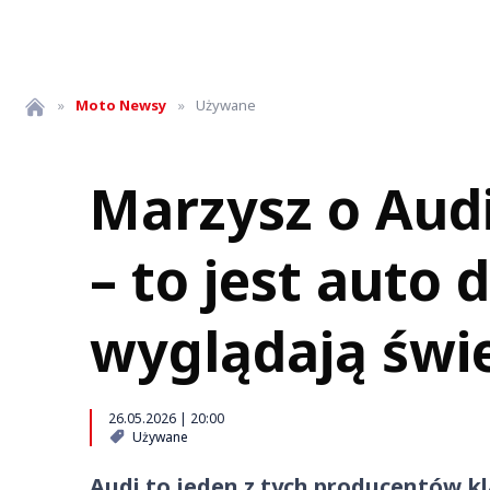
»
Moto
Newsy
»
Używane
Marzysz o Audi
– to jest auto 
wyglądają świ
26.05.2026 | 20:00
Używane
Audi to jeden z tych producentów kl