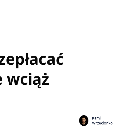
rzepłacać
e wciąż
Kamil
Wrzecionko