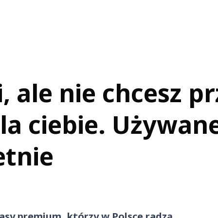
, ale nie chcesz p
dla ciebie. Używan
etnie
asy premium, którzy w Polsce radzą