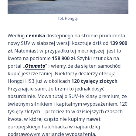
fot. Hongqi
Według
cennika
dostępnego na stronie producenta
nowy SUV w słabszej wersji kosztuje dziś od
139 900
zł.
Natomiast w przypadku tej mocniejszej, jest to
kwota na poziomie
158 900 zł
. Szybki rzut oka na
portal „
Otomoto
” i wiemy, że da się ten samochód
kupić jeszcze taniej. Niektórzy dealerzy oferują
Hongqi HS3 już w okolicach
120 tysięcy złotych
.
Przyznajcie sami, że brzmi to jednak dosyć
absurdalnie. Mowa tutaj o SUV-ie klasy premium, ze
świetnym silnikiem i kapitalnym wyposażeniem. 120
tysięcy złotych – przecież to w dzisiejszych czasach
kwota, w której często nie kupimy nawet
europejskiego hatchbacka w najbardziej
podstawowym wariancie wyposażenia.