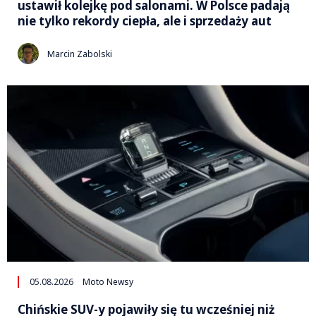
ustawił kolejkę pod salonami. W Polsce padają
nie tylko rekordy ciepła, ale i sprzedaży aut
Marcin Zabolski
05.08.2026
Moto Newsy
Chińskie SUV-y pojawiły się tu wcześniej niż