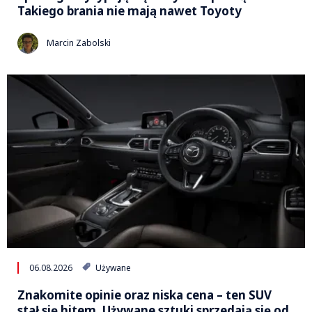
Takiego brania nie mają nawet Toyoty
Marcin Zabolski
06.08.2026
Używane
Znakomite opinie oraz niska cena – ten SUV
stał się hitem. Używane sztuki sprzedają się od