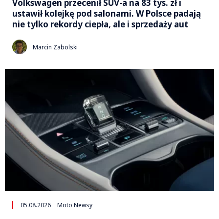
Volkswagen przecenił SUV-a na 83 tys. zł i
ustawił kolejkę pod salonami. W Polsce padają
nie tylko rekordy ciepła, ale i sprzedaży aut
Marcin Zabolski
05.08.2026
Moto Newsy