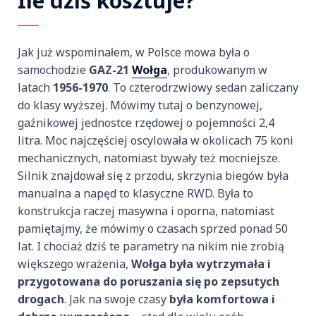
Ile dziś kosztuje?
Jak już wspominałem, w Polsce mowa była o
samochodzie
GAZ-21
Wołga
, produkowanym w
latach
1956-1970
. To czterodrzwiowy sedan zaliczany
do klasy wyższej. Mówimy tutaj o benzynowej,
gaźnikowej jednostce rzędowej o pojemności 2,4
litra. Moc najczęściej oscylowała w okolicach 75 koni
mechanicznych, natomiast bywały też mocniejsze.
Silnik znajdował się z przodu, skrzynia biegów była
manualna a napęd to klasyczne RWD. Była to
konstrukcja raczej masywna i oporna, natomiast
pamiętajmy, że mówimy o czasach sprzed ponad 50
lat. I chociaż dziś te parametry na nikim nie zrobią
większego wrażenia,
Wołga była wytrzymała i
przygotowana do poruszania się po zepsutych
drogach
. Jak na swoje czasy
była komfortowa i