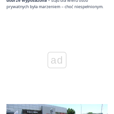
dobrze wyposażona
– stąd dla wielu osób
prywatnych była marzeniem – choć niespełnionym.
ad