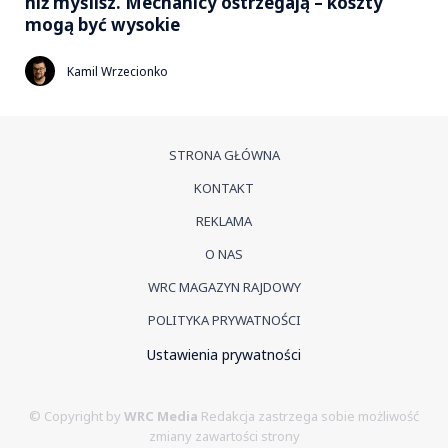
niż myślisz. Mechanicy ostrzegają – koszty
mogą być wysokie
Kamil Wrzecionko
STRONA GŁÓWNA
KONTAKT
REKLAMA
O NAS
WRC MAGAZYN RAJDOWY
POLITYKA PRYWATNOŚCI
Ustawienia prywatności
© Copyright by
WRC Media
Redakcja zastrzega sobie możliwość
zmiany zawartości strony