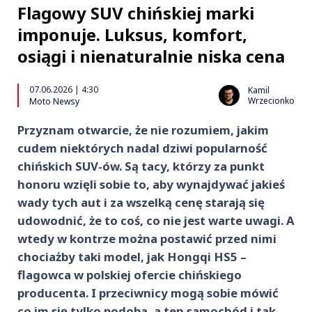
Flagowy SUV chińskiej marki
imponuje. Luksus, komfort,
osiągi i nienaturalnie niska cena
07.06.2026 | 4:30
Kamil
Wrzecionko
Moto Newsy
Przyznam otwarcie, że nie rozumiem, jakim
cudem niektórych nadal dziwi popularność
chińskich SUV-ów. Są tacy, którzy za punkt
honoru wzięli sobie to, aby wynajdywać jakieś
wady tych aut i za wszelką cenę starają się
udowodnić, że to coś, co nie jest warte uwagi. A
wtedy w kontrze można postawić przed nimi
chociażby taki model, jak Hongqi HS5 –
flagowca w polskiej ofercie chińskiego
producenta. I przeciwnicy mogą sobie mówić
co im się tylko podoba, a ten samochód i tak