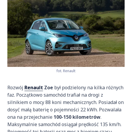
fot. Renault
Rozwój
Renault
Zoe
był podzielony na kilka różnych
faz. Początkowo samochód trafiał na drogi z
silnikiem o mocy 88 koni mechanicznych. Posiadał on
dosyć małą baterię o pojemności 22 kWh. Pozwalała
ona na przejechanie
100-150 kilometrów
.
Maksymalnie samochód osiągał prędkość 135 km/h.
Pojemność tej baterii oraz moc z biegiem czasu