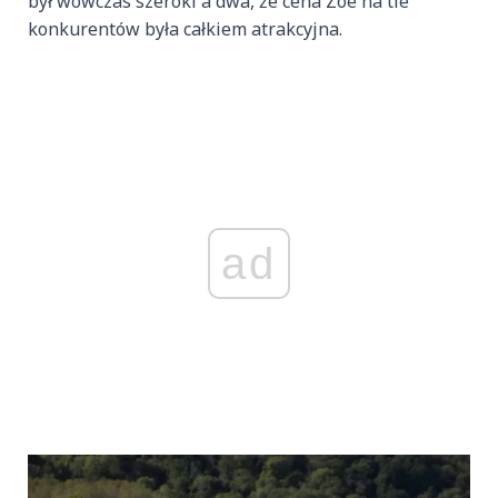
był wówczas szeroki a dwa, że cena Zoe na tle
konkurentów była całkiem atrakcyjna.
ad