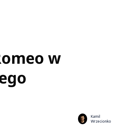
 Romeo w
zego
Kamil
Wrzecionko