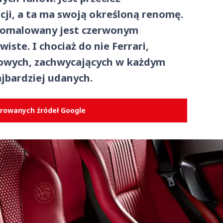
cji, a ta ma swoją określoną renomę.
pomalowany jest czerwonym
iste. I chociaż do nie Ferrari,
towych, zachwycających w każdym
ajbardziej udanych.
erowanych źródeł Google