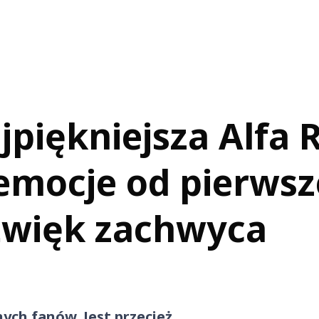
ajpiękniejsza Alfa
i emocje od pierws
dźwięk zachwyca
ych fanów. Jest przecież