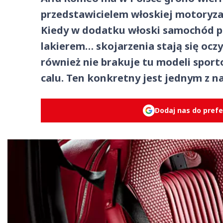
przedstawicielem włoskiej motoryza
Kiedy w dodatku włoski samochód 
lakierem… skojarzenia stają się oczyw
również nie brakuje tu modeli spor
calu. Ten konkretny jest jednym z n
Dodaj nas do pref