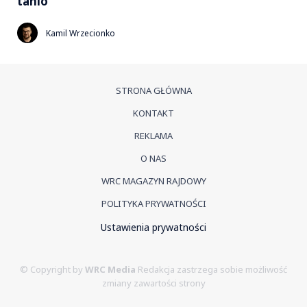
tanio
Kamil Wrzecionko
STRONA GŁÓWNA
KONTAKT
REKLAMA
O NAS
WRC MAGAZYN RAJDOWY
POLITYKA PRYWATNOŚCI
Ustawienia prywatności
© Copyright by
WRC Media
Redakcja zastrzega sobie możliwość
zmiany zawartości strony