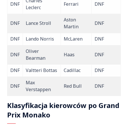
Charles
DNF
Ferrari
DNF
Leclerc
Aston
DNF
Lance Stroll
DNF
Martin
DNF
Lando Norris
McLaren
DNF
Oliver
DNF
Haas
DNF
Bearman
DNF
Valtteri Bottas
Cadillac
DNF
Max
DNF
Red Bull
DNF
Verstappen
Klasyfikacja kierowców po Grand
Prix Monako