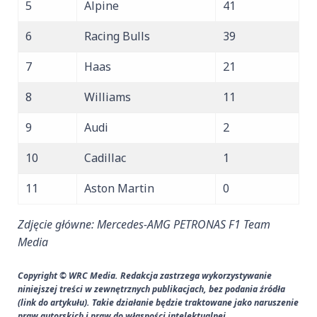
5
Alpine
41
6
Racing Bulls
39
7
Haas
21
8
Williams
11
9
Audi
2
10
Cadillac
1
11
Aston Martin
0
Zdjęcie główne: Mercedes-AMG PETRONAS F1 Team
Media
Copyright © WRC Media. Redakcja zastrzega wykorzystywanie
niniejszej treści w zewnętrznych publikacjach, bez podania źródła
(link do artykułu). Takie działanie będzie traktowane jako naruszenie
praw autorskich i praw do własności intelektualnej.