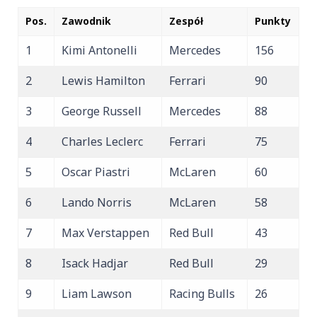
Pos.
Zawodnik
Zespół
Punkty
1
Kimi Antonelli
Mercedes
156
2
Lewis Hamilton
Ferrari
90
3
George Russell
Mercedes
88
4
Charles Leclerc
Ferrari
75
5
Oscar Piastri
McLaren
60
6
Lando Norris
McLaren
58
7
Max Verstappen
Red Bull
43
8
Isack Hadjar
Red Bull
29
9
Liam Lawson
Racing Bulls
26