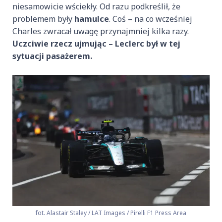
niesamowicie wściekły. Od razu podkreślił, że
problemem były
hamulce
. Coś – na co wcześniej
Charles zwracał uwagę przynajmniej kilka razy.
Uczciwie rzecz ujmując – Leclerc był w tej
sytuacji pasażerem.
fot. Alastair Staley / LAT Images / Pirelli F1 Press Area