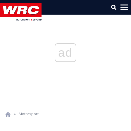
ad
»
Motorsport