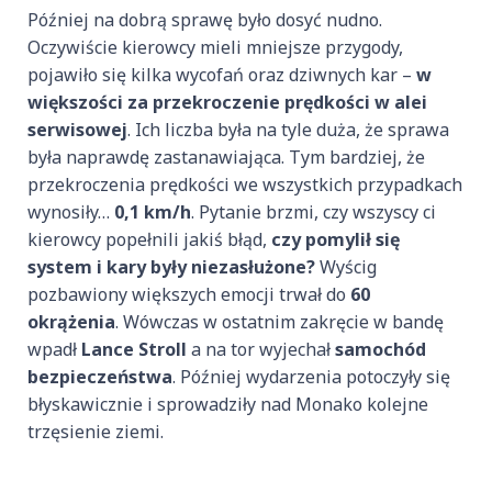
Później na dobrą sprawę było dosyć nudno.
Oczywiście kierowcy mieli mniejsze przygody,
pojawiło się kilka wycofań oraz dziwnych kar –
w
większości za przekroczenie prędkości w alei
serwisowej
. Ich liczba była na tyle duża, że sprawa
była naprawdę zastanawiająca. Tym bardziej, że
przekroczenia prędkości we wszystkich przypadkach
wynosiły…
0,1 km/h
. Pytanie brzmi, czy wszyscy ci
kierowcy popełnili jakiś błąd,
czy pomylił się
system i kary były niezasłużone?
Wyścig
pozbawiony większych emocji trwał do
60
okrążenia
. Wówczas w ostatnim zakręcie w bandę
wpadł
Lance Stroll
a na tor wyjechał
samochód
bezpieczeństwa
. Później wydarzenia potoczyły się
błyskawicznie i sprowadziły nad Monako kolejne
trzęsienie ziemi.