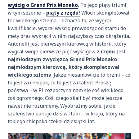
wyścig o Grand Prix Monako
.
To jego piąty triumf
w tym sezonie –
piąty z rzędu!
Włoch skompletował
też wielkiego szlema – oznacza to, że wygrał
kwalifikacje, wygrał wyścig prowadząc od startu do
mety oraz wykręcił w nim najszybszy czas okrążenia.
Antonelli jest pierwszym kierowcą w historii, który
wygrał swoje pierwsze pięć wyścigów
z rzędu
. Jest
najmłodszym zwycięzcą Grand Prix Monako
i
najmłodszym kierowcą, który skompletował
wielkiego szlema
. Jakże niesamowicie to brzmi – co
to jest za chłopak, co to jest za talent. Proszę
państwa – w F1 rozpoczyna nam się coś wielkiego,
coś ogromnego. Coś, czego skali być może jeszcze
nawet nie rozumiemy. Wyobraźmy sobie, jakie
szaleństwo panuje dziś w Italii – w kraju, który na
takiego chłopaka czekał dziesiątki lat.