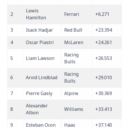
Lewis
2
Ferrari
+6.271
Hamilton
3
Isack Hadjar
Red Bull
+23.394
4
Oscar Piastri
McLaren
+24.261
Racing
5
Liam Lawson
+26.553
Bulls
Racing
6
Arvid Lindblad
+29.010
Bulls
7
Pierre Gasly
Alpine
+30.369
Alexander
8
Williams
+33.413
Albon
9
Esteban Ocon
Haas
+37.140