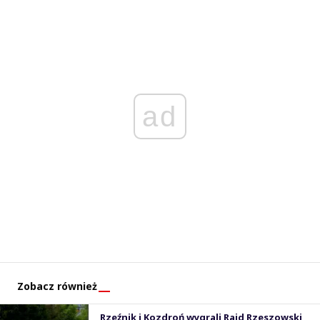
ad
Zobacz również
Rzeźnik i Kozdroń wygrali Rajd Rzeszowski