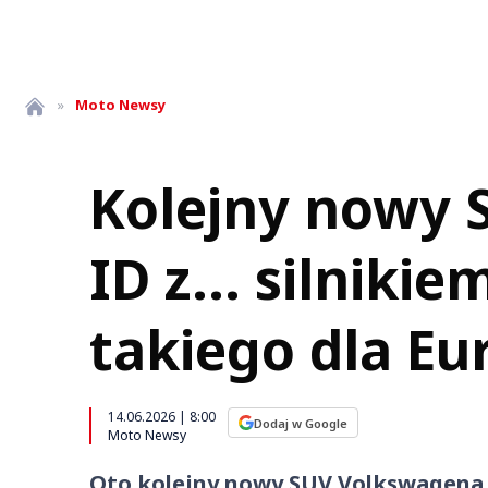
»
Moto
Newsy
Kolejny nowy 
ID z... silnik
takiego dla Eu
14.06.2026 | 8:00
Dodaj w Google
Moto Newsy
Oto kolejny nowy SUV Volkswagena z