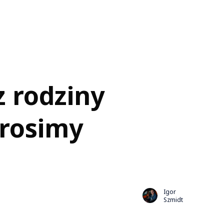
 rodziny
prosimy
Igor
Szmidt