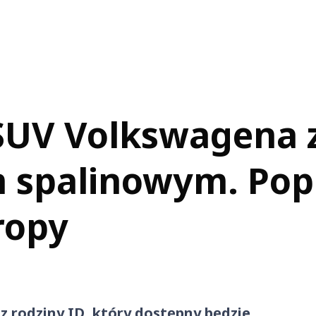
SUV Volkswagena z
iem spalinowym. Po
ropy
 rodziny ID, który dostępny będzie