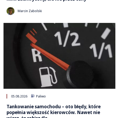
Marcin Zabolski
05.08.2026
Paliwo
Tankowanie samochodu – oto błędy, które
popełnia większość kierowców. Nawet nie