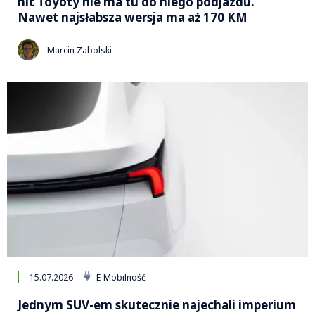
hit Toyoty nie ma tu do niego podjazdu.
Nawet najsłabsza wersja ma aż 170 KM
Marcin Zabolski
15.07.2026
E-Mobilność
Jednym SUV-em skutecznie najechali imperium