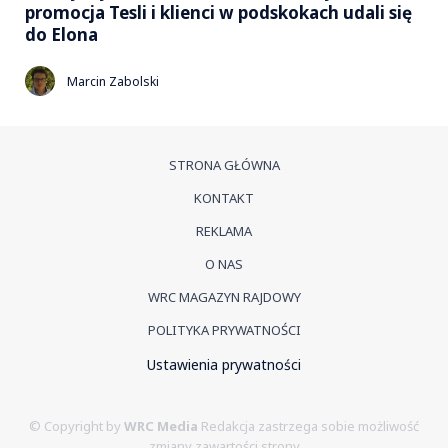
promocja Tesli i klienci w podskokach udali się
do Elona
Marcin Zabolski
STRONA GŁÓWNA
KONTAKT
REKLAMA
O NAS
WRC MAGAZYN RAJDOWY
POLITYKA PRYWATNOŚCI
Ustawienia prywatności
© Copyright by
WRC Media
Redakcja zastrzega sobie możliwość
zmiany zawartości strony