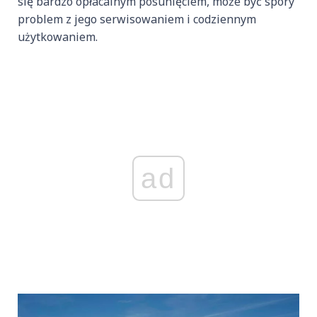
się bardzo opłacalnym posunięciem, może być spory
problem z jego serwisowaniem i codziennym
użytkowaniem.
ad