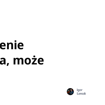
enie
na, może
Igor
Szmidt