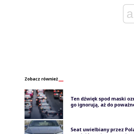
a
Zobacz również
Ten dźwięk spod maski oz
go ignorują, aż do poważn
Seat uwielbiany przez Pola