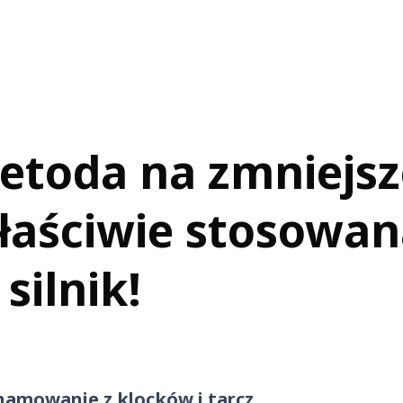
metoda na zmniejsz
właściwie stosowa
silnik!
hamowanie z klocków i tarcz