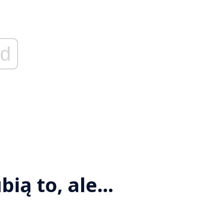
d
ubią to, ale…