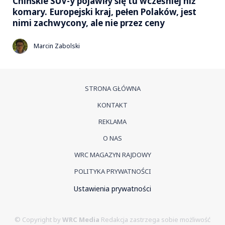
Chińskie SUV-y pojawiły się tu wcześniej niż
komary. Europejski kraj, pełen Polaków, jest
nimi zachwycony, ale nie przez ceny
Marcin Zabolski
STRONA GŁÓWNA
KONTAKT
REKLAMA
O NAS
WRC MAGAZYN RAJDOWY
POLITYKA PRYWATNOŚCI
Ustawienia prywatności
© Copyright by
WRC Media
Redakcja zastrzega sobie możliwość